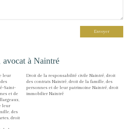
Envoyer
vocat à Naintré
e leur
Droit de la responsabilité civile Naintré
,
droit
 des
des contrats Naintré
,
droit de la famille, des
é-Saint-
personnes et de leur patrimoine Naintré
,
droit
nnes et de
immobilier Naintré
illargeaux
,
e leur
mille, des
artes
,
droit