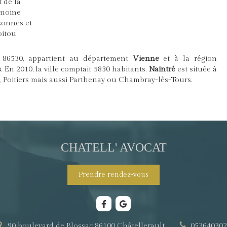
t de la
imoine
rsonnes et
oitou
l 86530, appartient au département
Vienne
et à la région
s
. En 2010, la ville comptait 5830 habitants.
Naintré
est située à
s, Poitiers mais aussi Parthenay ou Chambray-lès-Tours.
CHATELL' AVOCAT
Prendre rendez-vous
90 boulevard de Blossac
86100
Châtellerault
053640302