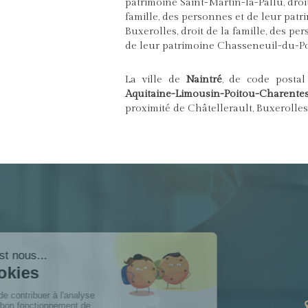
patrimoine Saint-Martin-la-Pallu
,
droi
famille, des personnes et de leur patr
Buxerolles
,
droit de la famille, des pe
de leur patrimoine Chasseneuil-du-P
La ville de
Naintré
, de code posta
Aquitaine-Limousin-Poitou-Charente
proximité de Châtellerault, Buxerolle