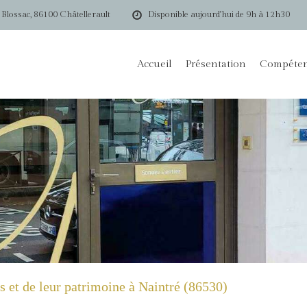
 Blossac, 86100 Châtellerault
Disponible aujourd'hui de 9h à 12h30
Accueil
Présentation
Compéte
es et de leur patrimoine à Naintré (86530)