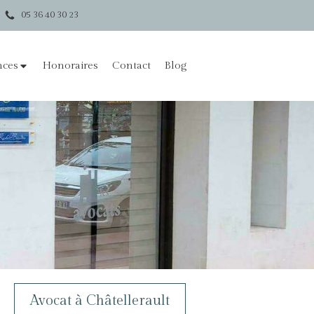
05 36 40 30 23
nces
Honoraires
Contact
Blog
Avocat à Châtellerault