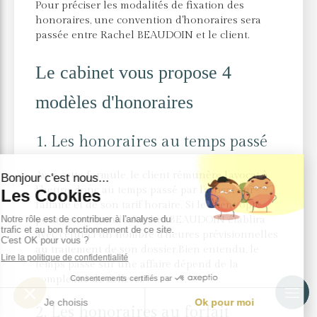
Pour préciser les modalités de fixation des
honoraires, une convention d'honoraires sera
passée entre Rachel BEAUDOIN et le client.
Le cabinet vous propose 4
modèles d'honoraires
1. Les honoraires au temps passé
Avec cette formule, le client rémunère l’avocat à
l’heure, donc au temps passé par l’avocat sur
l’affaire et de son tarif horaire. Si le client opte
pour cette formule, Rachel BEAUDOIN établira
avec celui-ci un nombre d’heures prévisionnelles
au traitement de son dossier.Bien entendu, le
temps passé sur une affaire dépend de la
complexité de celle-ci.
2. Les honoraires au forfait