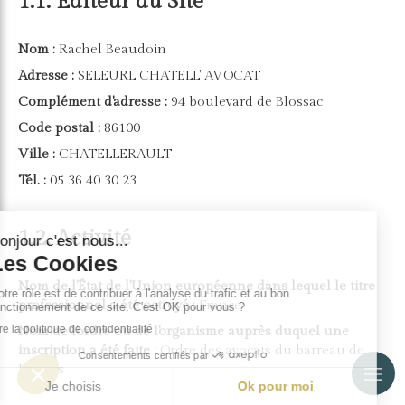
1.1. Editeur du Site
Nom :
Rachel Beaudoin
Adresse :
SELEURL CHATELL' AVOCAT
Complément d'adresse :
94 boulevard de Blossac
Code postal :
86100
Ville :
CHATELLERAULT
Tél. :
05 36 40 30 23
1.2. Activité
Nom de l’État de l'Union européenne dans lequel le titre
professionnel a été octroyé :
France
Nom de l'ordre ou de l'organisme auprès duquel une
inscription a été faite :
Ordre des avocats du barreau de
Poitiers