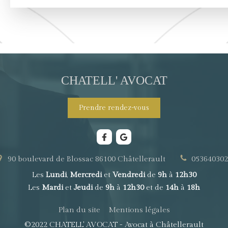
CHATELL' AVOCAT
Prendre rendez-vous
90 boulevard de Blossac
86100
Châtellerault
053640302
Les
Lundi
,
Mercredi
et
Vendredi
de
9h
à
12h30
Les
Mardi
et
Jeudi
de
9h
à
12h30
et de
14h
à
18h
Plan du site
Mentions légales
©2022 CHATELL' AVOCAT - Avocat à Châtellerault